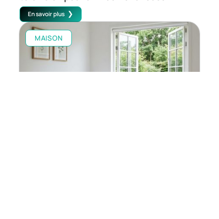
En savoir plus
MAISON
Le lit enfant avec barrière 80×160: Guide
d’achat pour une chambre sécurisée et
évolutive
En savoir plus