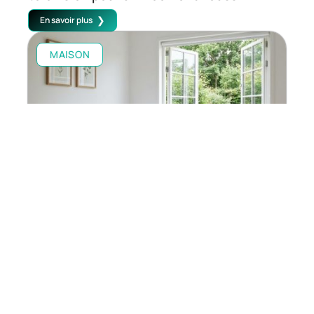
En savoir plus
MAISON
Le lit enfant avec barrière 80×160: Guide
d’achat pour une chambre sécurisée et
évolutive
En savoir plus