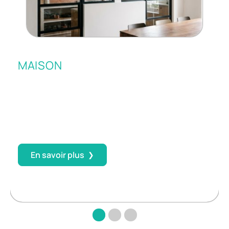
MAISON
n
Donner un air d’atelier à une cuisine
fermée avec une simple verrière
Une cuisine fermée ne manque pas de qualités : confinement
t
des odeurs, isolation phonique, séparation nette des flux. Le
problème se situe ailleurs, dans
…
En savoir plus