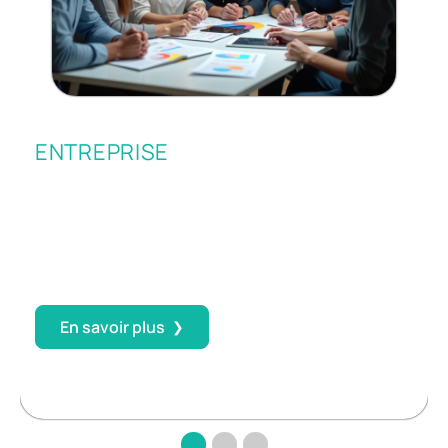
ENTREPRISE
Entreprises : comment tirer le meilleur de
Kreapixel ?
ps
On ne bâtit pas une réussite internationale à coups de
slogans et de visuels léchés. Certaines entreprises
engloutissent des fortunes dans la création graphique
…
En savoir plus