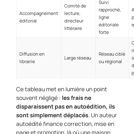
Suivi
Comité de
rapproché,
A
Accompagnement
lecture,
ligne
p
éditorial
directeur
éditoriale
e
littéraire
forte
Q
i
Diffusion en
Réseau ciblé
Large réseau
librairie
ou régional
p
Ce tableau met en lumière un point
souvent négligé :
les frais ne
disparaissent pas en autoédition, ils
sont simplement déplacés
. Un auteur
autoédité finance correction, mise en
page et promotion, là où une maison