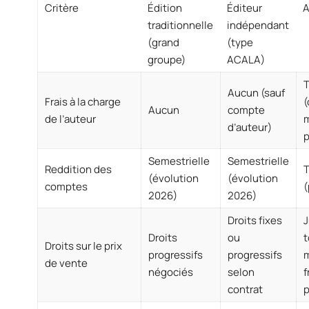
Critère
Édition
Éditeur
A
traditionnelle
indépendant
(grand
(type
groupe)
ACALA)
T
Aucun (sauf
Frais à la charge
(
Aucun
compte
de l’auteur
m
d’auteur)
p
Semestrielle
Semestrielle
Reddition des
T
(évolution
(évolution
comptes
(
2026)
2026)
Droits fixes
J
Droits
ou
t
Droits sur le prix
progressifs
progressifs
m
de vente
négociés
selon
f
contrat
p