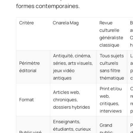
formes contemporaines.
Critère
Cnarela Mag
Revue
B
culturelle
a
généraliste
C
classique
h
Antiquité, cinéma,
Tous sujets
L
Périmètre
séries, arts visuels,
culturels
a
éditorial
jeux vidéo
sans filtre
p
antiques
thématique
c
Print et/ou
Articles web,
web,
r
Format
chroniques,
critiques,
r
dossiers hybrides
interviews
p
Enseignants,
Grand
P
étudiants, curieux
Public visé
public
d