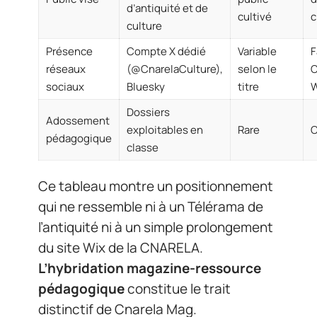
d’antiquité et de
cultivé
c
culture
Présence
Compte X dédié
Variable
F
réseaux
(@CnarelaCulture),
selon le
C
sociaux
Bluesky
titre
W
Dossiers
Adossement
exploitables en
Rare
C
pédagogique
classe
Ce tableau montre un positionnement
qui ne ressemble ni à un Télérama de
l’antiquité ni à un simple prolongement
du site Wix de la CNARELA.
L’hybridation magazine-ressource
pédagogique
constitue le trait
distinctif de Cnarela Mag.